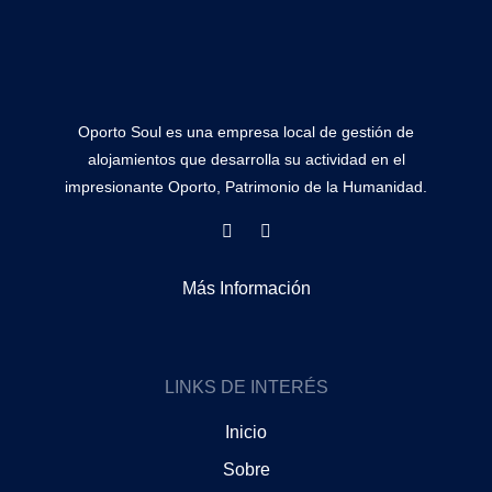
Oporto Soul es una empresa local de gestión de
alojamientos que desarrolla su actividad en el
impresionante Oporto, Patrimonio de la Humanidad.
F
I
a
n
c
s
e
t
Más Información
b
a
o
g
o
r
k
a
m
LINKS DE INTERÉS
Inicio
Sobre