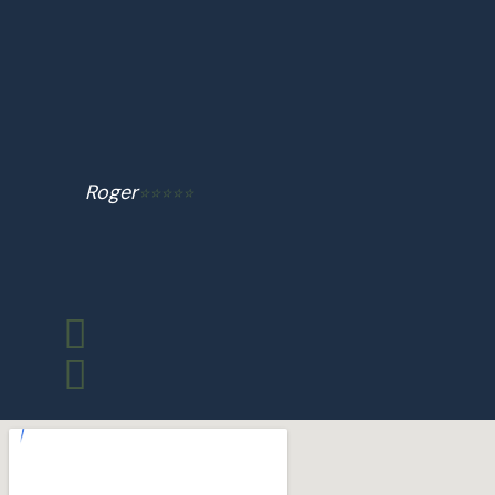
Roger
⭐⭐⭐⭐⭐
Fréd