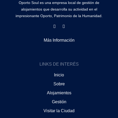
Oporto Soul es una empresa local de gestión de
alojamientos que desarrolla su actividad en el
impresionante Oporto, Patrimonio de la Humanidad.
F
I
a
n
c
s
e
t
Más Información
b
a
o
g
o
r
k
a
m
LINKS DE INTERÉS
Inicio
Sobre
Alojamientos
Gestión
Visitar la Ciudad