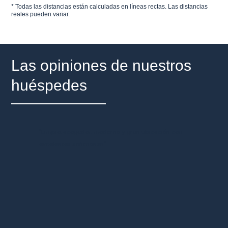
* Todas las distancias están calculadas en líneas rectas. Las distancias
reales pueden variar.
Las opiniones de nuestros
huéspedes
"Limpio, acogedor, moderno y gran ubicación con
"Lugar
excelentes anfitriones."
comer
lugare
todo t